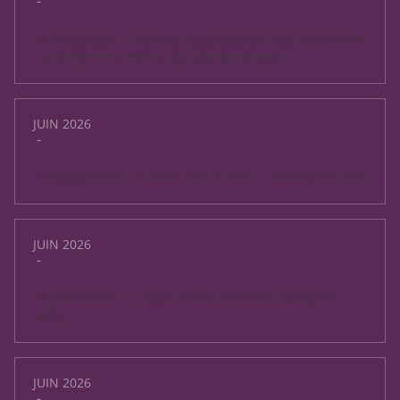
-
ACTUALITÉS
#Conférence - Gestion patrimoniale des dirigeants
: anticiper les enjeux fiscaux de demain
JUIN 2026
-
NON CLASSÉ
#Engagement - Soirée avec X HEC - Entrepreneurs
JUIN 2026
-
ACTUALITÉS
#Classement - League tables avocats managers
2025
JUIN 2026
-