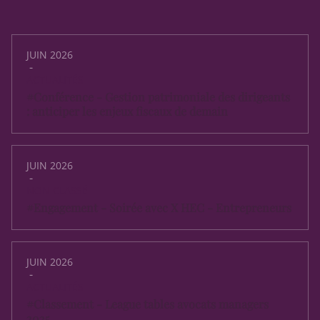
JUIN 2026
-
ACTUALITÉS
#Conférence - Gestion patrimoniale des dirigeants
: anticiper les enjeux fiscaux de demain
JUIN 2026
-
NON CLASSÉ
#Engagement - Soirée avec X HEC - Entrepreneurs
JUIN 2026
-
ACTUALITÉS
#Classement - League tables avocats managers
2025