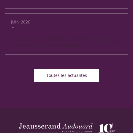
JUIN 2026
-
ACTUALITÉS
#FlashNews - Fiscalité des management packages :
encore un effort, cher Législateur
Toutes les actualités